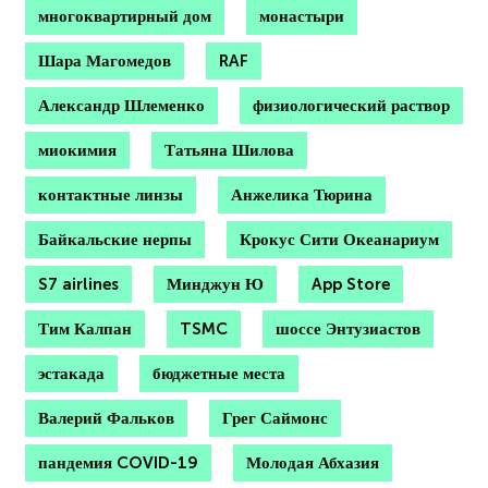
многоквартирный дом
монастыри
Шара Магомедов
RAF
Александр Шлеменко
физиологический раствор
миокимия
Татьяна Шилова
контактные линзы
Анжелика Тюрина
Байкальские нерпы
Крокус Сити Океанариум
S7 airlines
Минджун Ю
App Store
Тим Калпан
TSMC
шоссе Энтузиастов
эстакада
бюджетные места
Валерий Фальков
Грег Саймонс
пандемия COVID-19
Молодая Абхазия