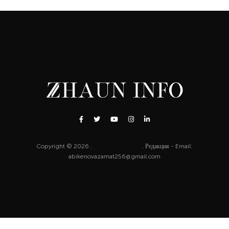
Copyright © 2026 .
http://zhaun.info
. Редакция - Email:
abikenovazamat256@gmail.com