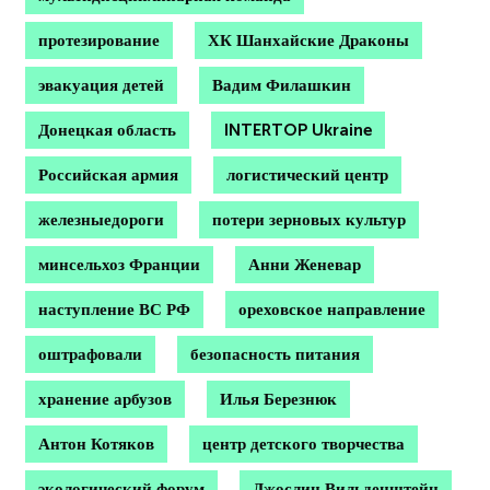
протезирование
ХК Шанхайские Драконы
эвакуация детей
Вадим Филашкин
Донецкая область
INTERTOP Ukraine
Российская армия
логистический центр
железныедороги
потери зерновых культур
минсельхоз Франции
Анни Женевар
наступление ВС РФ
ореховское направление
оштрафовали
безопасность питания
хранение арбузов
Илья Березнюк
Антон Котяков
центр детского творчества
экологический форум
Джослин Вильденштейн