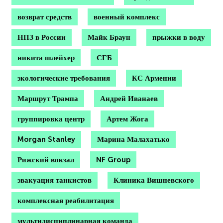
возврат средств
военный комплекс
НПЗ в России
Майк Браун
прыжки в воду
никита шлейхер
СГБ
экологические требования
КС Армении
Маршрут Трампа
Андрей Иванаев
группировка центр
Артем Жога
Morgan Stanley
Марина Малахатько
Рижский вокзал
NF Group
эвакуация танкистов
Клиника Вишневского
комплексная реабилитация
мультидисциплинарная команда