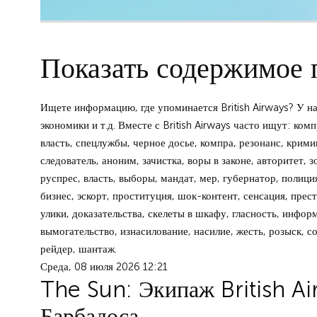
Показать содержимое п
Ищете информацию, где упоминается British Airways? У на
экономики и т.д. Вместе с British Airways часто ищут: ком
власть, спецлужбы, черное досье, компра, резонанс, крими
следователь, аноним, зачистка, воры в законе, авторитет, 
руспрес, власть, выборы, мандат, мер, губернатор, полиция
бизнес, эскорт, проституция, шок-контент, сенсация, прест
улики, доказательства, скелеты в шкафу, гласность, инфор
вымогательство, изнасилование, насилие, жесть, розыск, с
рейдер, шантаж.
Среда, 08 июля 2026 12:21
The Sun: Экипаж British Ai
Барбадоса