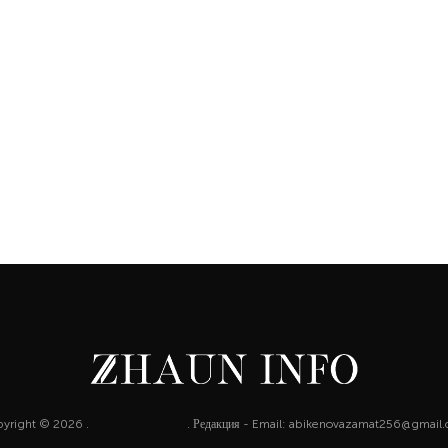
yright © 2026 .
http://zhaun.info
. Редакция - Email: abikenovazamat256@gmail