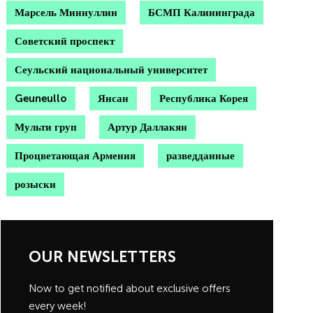
Марсель Миннуллин
БСМП Калининграда
Советский проспект
Сеульский национальный университет
Geuneullo
Янсан
Республика Корея
Мульти груп
Артур Даллакян
Процветающая Армения
разведданные
розыски
OUR NEWSLETTERS
Now to get notified about exclusive offers
every week!