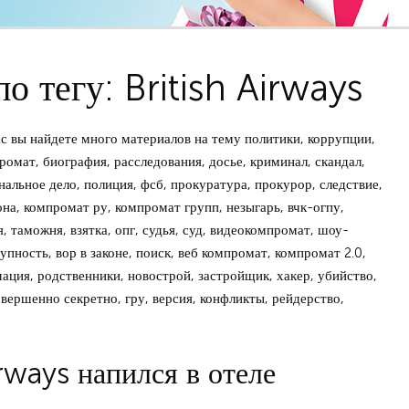
о тегу: British Airways
с вы найдете много материалов на тему политики, коррупции,
промат, биография, расследования, досье, криминал, скандал,
нальное дело, полиция, фсб, прокуратура, прокурор, следствие,
зона, компромат ру, компромат групп, незыгарь, вчк-огпу,
, таможня, взятка, опг, судья, суд, видеокомпромат, шоу-
упность, вор в законе, поиск, веб компромат, компромат 2.0,
мация, родственники, новострой, застройщик, хакер, убийство,
овершенно секретно, гру, версия, конфликты, рейдерство,
rways напился в отеле