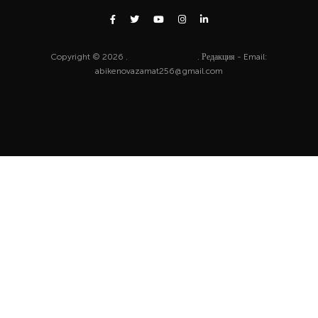
Copyright © 2026 .
http://zhaun.info
. Редакция - Email:
abikenovazamat256@gmail.com