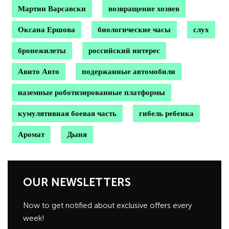
Мартин Варсавски
возвращение хозяев
Оксана Ершова
биологические часы
слух
бронежилеты
российский интерес
Авито Авто
подержанные автомобили
наземные роботизированные платформы
кумулятивная боевая часть
гибель ребенка
Аромат
Дыня
OUR NEWSLETTERS
Now to get notified about exclusive offers every
week!