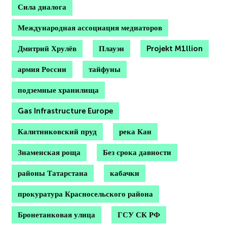
Сила диалога
Международная ассоциация медиаторов
Дмитрий Хрулёв
Плауэн
Projekt M1llion
армия России
тайфуны
подземные хранилища
Gas Infrastructure Europe
Калитниковский пруд
река Кан
Знаменская роща
Без срока давности
районы Татарстана
кабачки
прокуратура Красносельского района
Бронетанковая улица
ГСУ СК РФ