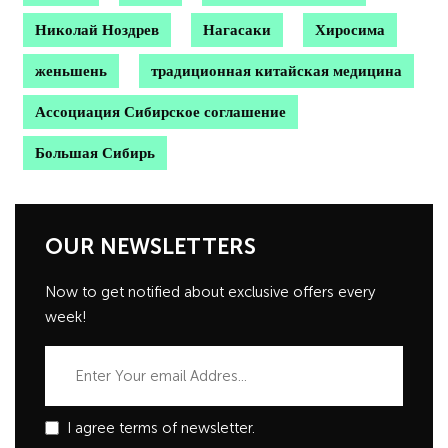
Николай Ноздрев
Нагасаки
Хиросима
женьшень
традиционная китайская медицина
Ассоциация Сибирское соглашение
Большая Сибирь
OUR NEWSLETTERS
Now to get notified about exclusive offers every
week!
I agree terms of newsletter.