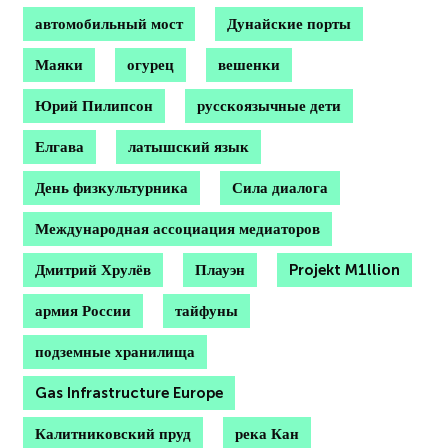
автомобильный мост
Дунайские порты
Маяки
огурец
вешенки
Юрий Пилипсон
русскоязычные дети
Елгава
латышский язык
День физкультурника
Сила диалога
Международная ассоциация медиаторов
Дмитрий Хрулёв
Плауэн
Projekt M1llion
армия России
тайфуны
подземные хранилища
Gas Infrastructure Europe
Калитниковский пруд
река Кан