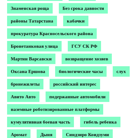
Знаменская роща
Без срока давности
районы Татарстана
кабачки
прокуратура Красносельского района
Бронетанковая улица
ГСУ СК РФ
Мартин Варсавски
возвращение хозяев
Оксана Ершова
биологические часы
слух
бронежилеты
российский интерес
Авито Авто
подержанные автомобили
наземные роботизированные платформы
кумулятивная боевая часть
гибель ребенка
Аромат
Дыня
Синдзиро Коидзуми