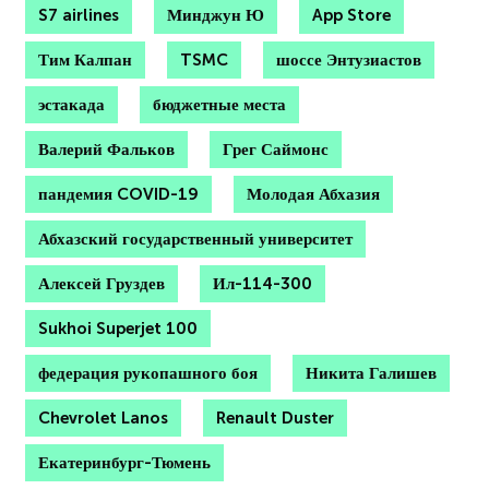
S7 airlines
Минджун Ю
App Store
Тим Калпан
TSMC
шоссе Энтузиастов
эстакада
бюджетные места
Валерий Фальков
Грег Саймонс
пандемия COVID-19
Молодая Абхазия
Абхазский государственный университет
Алексей Груздев
Ил-114-300
Sukhoi Superjet 100
федерация рукопашного боя
Никита Галишев
Chevrolet Lanos
Renault Duster
Екатеринбург-Тюмень