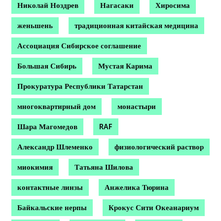
Николай Ноздрев
Нагасаки
Хиросима
женьшень
традиционная китайская медицина
Ассоциация Сибирское соглашение
Большая Сибирь
Мустая Карима
Прокуратура Республики Татарстан
многоквартирный дом
монастыри
Шара Магомедов
RAF
Александр Шлеменко
физиологический раствор
миокимия
Татьяна Шилова
контактные линзы
Анжелика Тюрина
Байкальские нерпы
Крокус Сити Океанариум