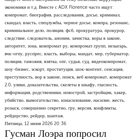
экономики и т.д. Вместе с ADX Florence часто ищут:
компромат, биография, расследования, досье, криминал,
скандал, власть, спецлужбы, черное досье, компра, резонанс,
криминальное дело, полиция, фсб, прокуратура, прокурор,
следствие, следователь, аноним, зачистка, воры в законе,
авторитет, зона, компромат ру, компромат групп, незыгарь,
вчк-огпу, руспрес, власть, выборы, мандат, мер, губернатор,
полиция, таможня, взятка, опг, судья, суд, видеокомпромат,
шоу-бизнес, эскорт, проституция, шок-контент, сенсация,
преступность, вор в законе, поиск, веб компромат, компромат
2.0, улики, доказательства, скелеты в шкафу, гласность,
информация, родственники, новострой, застройщик, хакер,
убийство, вымогательство, изнасилование, насилие, жесть,
розыск, совершенно секретно, гру, версия, конфликты,
рейдерство, рейдер, шантаж.
Пятница, 12 июня 2026 20:36
Гусман Лоэра попросил