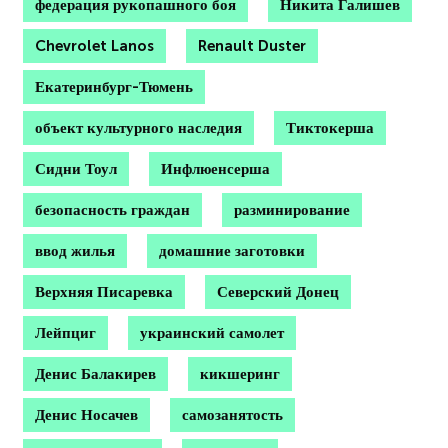
федерация рукопашного боя
Никита Галишев
Chevrolet Lanos
Renault Duster
Екатеринбург-Тюмень
объект культурного наследия
Тиктокерша
Сидни Тоул
Инфлюенсерша
безопасность граждан
разминирование
ввод жилья
домашние заготовки
Верхняя Писаревка
Северский Донец
Лейпциг
украинский самолет
Денис Балакирев
кикшеринг
Денис Носачев
самозанятость