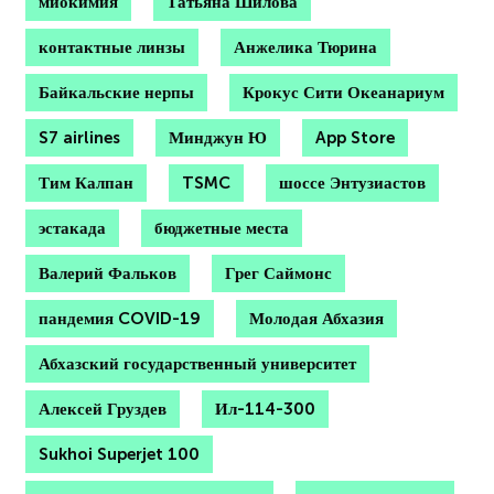
миокимия
Татьяна Шилова
контактные линзы
Анжелика Тюрина
Байкальские нерпы
Крокус Сити Океанариум
S7 airlines
Минджун Ю
App Store
Тим Калпан
TSMC
шоссе Энтузиастов
эстакада
бюджетные места
Валерий Фальков
Грег Саймонс
пандемия COVID-19
Молодая Абхазия
Абхазский государственный университет
Алексей Груздев
Ил-114-300
Sukhoi Superjet 100