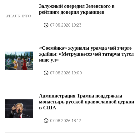
Залужный опередил Зеленского в
рейтинге доверия украинцев
07.08.2026 19:23
«Сөембикә» журналы урамда чәй эчәргә
җыйды: «Мәтрүшкәсез чәй татарча түгел
инде ул»
07.08.2026 19:00
Администрация Трампа поддержала
монастырь русской православной церкви
в США
07.08.2026 18:12