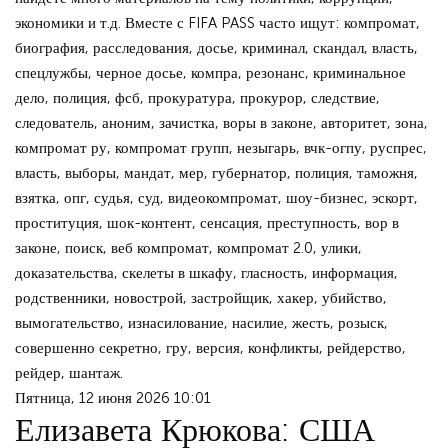
экономики и т.д. Вместе с FIFA PASS часто ищут: компромат,
биография, расследования, досье, криминал, скандал, власть,
спецлужбы, черное досье, компра, резонанс, криминальное
дело, полиция, фсб, прокуратура, прокурор, следствие,
следователь, аноним, зачистка, воры в законе, авторитет, зона,
компромат ру, компромат групп, незыгарь, вчк-огпу, руспрес,
власть, выборы, мандат, мер, губернатор, полиция, таможня,
взятка, опг, судья, суд, видеокомпромат, шоу-бизнес, эскорт,
проституция, шок-контент, сенсация, преступность, вор в
законе, поиск, веб компромат, компромат 2.0, улики,
доказательства, скелеты в шкафу, гласность, информация,
родственники, новострой, застройщик, хакер, убийство,
вымогательство, изнасилование, насилие, жесть, розыск,
совершенно секретно, гру, версия, конфликты, рейдерство,
рейдер, шантаж.
Пятница, 12 июня 2026 10:01
Елизавета Крюкова: США