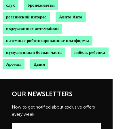
слух
бронежилеты
российский интерес
Авито Авто
подержанные автомобили
наземные роботизированные платформы
кумулятивная боевая часть
гибель ребенка
Аромат
Дыня
OUR NEWSLETTERS
Now to get notified about exclusive offers
every week!