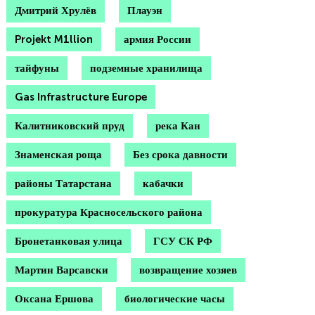
Дмитрий Хрулёв
Плауэн
Projekt M1llion
армия России
тайфуны
подземные хранилища
Gas Infrastructure Europe
Калитниковский пруд
река Кан
Знаменская роща
Без срока давности
районы Татарстана
кабачки
прокуратура Красносельского района
Бронетанковая улица
ГСУ СК РФ
Мартин Варсавски
возвращение хозяев
Оксана Ершова
биологические часы