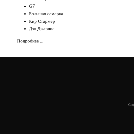
G7
Большая семерка
Кир Стармер
Дэн Джарвис
Подробнее ...
Cop