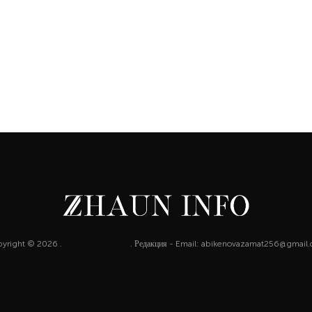
yright © 2026 .
http://zhaun.info
. Редакция - Email: abikenovazamat256@gmail