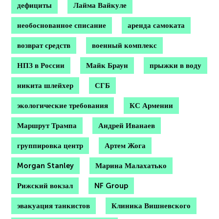
дефициты
Лайма Вайкуле
необоснованное списание
аренда самоката
возврат средств
военный комплекс
НПЗ в России
Майк Браун
прыжки в воду
никита шлейхер
СГБ
экологические требования
КС Армении
Маршрут Трампа
Андрей Иванаев
группировка центр
Артем Жога
Morgan Stanley
Марина Малахатько
Рижский вокзал
NF Group
эвакуация танкистов
Клиника Вишневского