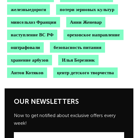
железныедороги
потери зерновых культур
минсельхоз Франции
Анни Женевар
наступление ВС РФ
ореховское направление
оштрафовали
безопасность питания
хранение арбузов
Илья Березнюк
Антон Котяков
центр детского творчества
OUR NEWSLETTERS
Now to get notified about exclusive offers every
week!