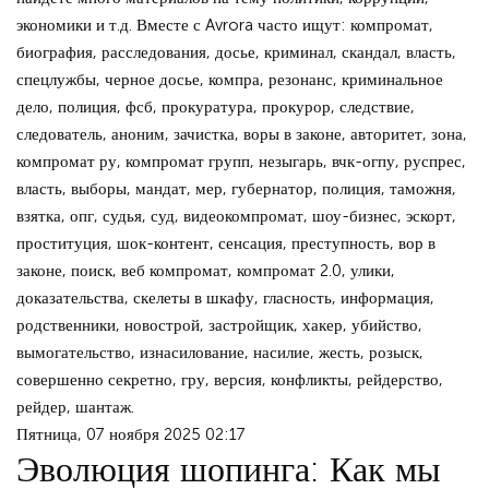
экономики и т.д. Вместе с Avrora часто ищут: компромат,
биография, расследования, досье, криминал, скандал, власть,
спецлужбы, черное досье, компра, резонанс, криминальное
дело, полиция, фсб, прокуратура, прокурор, следствие,
следователь, аноним, зачистка, воры в законе, авторитет, зона,
компромат ру, компромат групп, незыгарь, вчк-огпу, руспрес,
власть, выборы, мандат, мер, губернатор, полиция, таможня,
взятка, опг, судья, суд, видеокомпромат, шоу-бизнес, эскорт,
проституция, шок-контент, сенсация, преступность, вор в
законе, поиск, веб компромат, компромат 2.0, улики,
доказательства, скелеты в шкафу, гласность, информация,
родственники, новострой, застройщик, хакер, убийство,
вымогательство, изнасилование, насилие, жесть, розыск,
совершенно секретно, гру, версия, конфликты, рейдерство,
рейдер, шантаж.
Пятница, 07 ноября 2025 02:17
Эволюция шопинга: Как мы