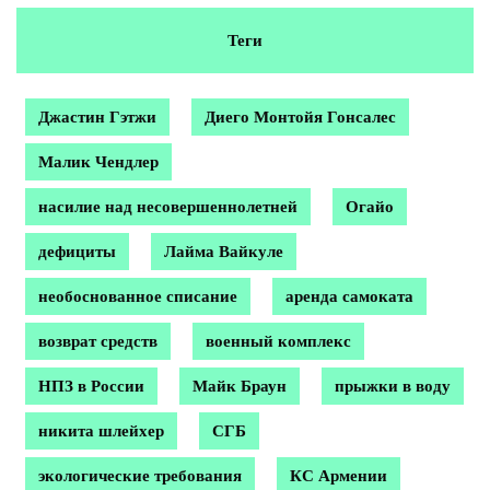
Теги
Джастин Гэтжи
Диего Монтойя Гонсалес
Малик Чендлер
насилие над несовершеннолетней
Огайо
дефициты
Лайма Вайкуле
необоснованное списание
аренда самоката
возврат средств
военный комплекс
НПЗ в России
Майк Браун
прыжки в воду
никита шлейхер
СГБ
экологические требования
КС Армении