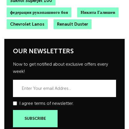
Sukhoi Superjet 100
федерация рукопашного боя
Никита Галишев
Chevrolet Lanos
Renault Duster
OUR NEWSLETTERS
Now to get notified about exclusive offers every
week!
I agree terms of newsletter.