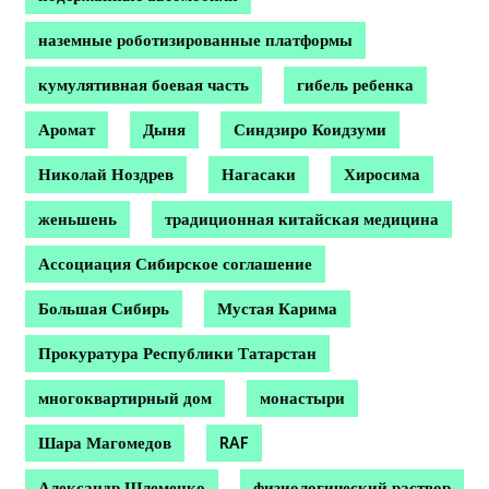
наземные роботизированные платформы
кумулятивная боевая часть
гибель ребенка
Аромат
Дыня
Синдзиро Коидзуми
Николай Ноздрев
Нагасаки
Хиросима
женьшень
традиционная китайская медицина
Ассоциация Сибирское соглашение
Большая Сибирь
Мустая Карима
Прокуратура Республики Татарстан
многоквартирный дом
монастыри
Шара Магомедов
RAF
Александр Шлеменко
физиологический раствор