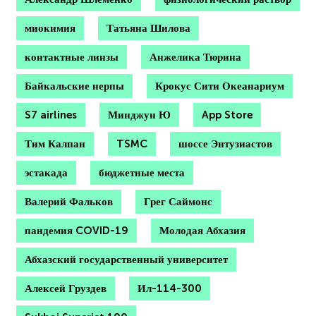
миокимия
Татьяна Шилова
контактные линзы
Анжелика Тюрина
Байкальские нерпы
Крокус Сити Океанариум
S7 airlines
Минджун Ю
App Store
Тим Калпан
TSMC
шоссе Энтузиастов
эстакада
бюджетные места
Валерий Фальков
Грег Саймонс
пандемия COVID-19
Молодая Абхазия
Абхазский государственный университет
Алексей Груздев
Ил-114-300