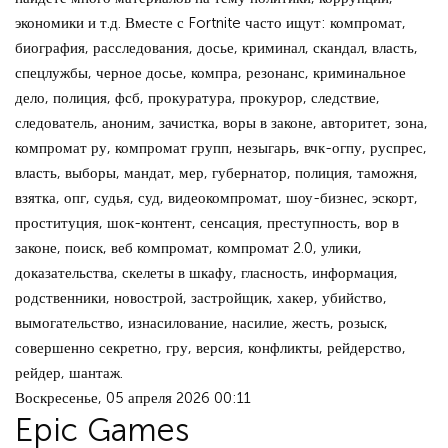
экономики и т.д. Вместе с Fortnite часто ищут: компромат,
биография, расследования, досье, криминал, скандал, власть,
спецлужбы, черное досье, компра, резонанс, криминальное
дело, полиция, фсб, прокуратура, прокурор, следствие,
следователь, аноним, зачистка, воры в законе, авторитет, зона,
компромат ру, компромат групп, незыгарь, вчк-огпу, руспрес,
власть, выборы, мандат, мер, губернатор, полиция, таможня,
взятка, опг, судья, суд, видеокомпромат, шоу-бизнес, эскорт,
проституция, шок-контент, сенсация, преступность, вор в
законе, поиск, веб компромат, компромат 2.0, улики,
доказательства, скелеты в шкафу, гласность, информация,
родственники, новострой, застройщик, хакер, убийство,
вымогательство, изнасилование, насилие, жесть, розыск,
совершенно секретно, гру, версия, конфликты, рейдерство,
рейдер, шантаж.
Воскресенье, 05 апреля 2026 00:11
Epic Games