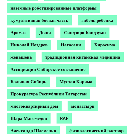
наземные роботизированные платформы
кумулятивная боевая часть
гибель ребенка
Аромат
Дыня
Синдзиро Коидзуми
Николай Ноздрев
Нагасаки
Хиросима
женьшень
традиционная китайская медицина
Ассоциация Сибирское соглашение
Большая Сибирь
Мустая Карима
Прокуратура Республики Татарстан
многоквартирный дом
монастыри
Шара Магомедов
RAF
Александр Шлеменко
физиологический раствор