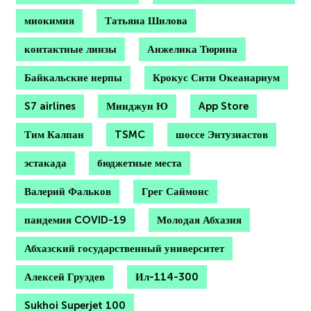
миокимия
Татьяна Шилова
контактные линзы
Анжелика Тюрина
Байкальские нерпы
Крокус Сити Океанариум
S7 airlines
Минджун Ю
App Store
Тим Калпан
TSMC
шоссе Энтузиастов
эстакада
бюджетные места
Валерий Фальков
Грег Саймонс
пандемия COVID-19
Молодая Абхазия
Абхазский государственный университет
Алексей Груздев
Ил-114-300
Sukhoi Superjet 100