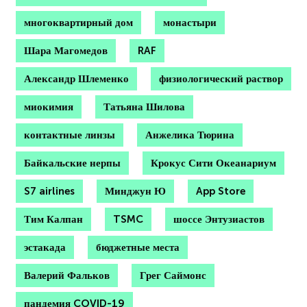
многоквартирный дом
монастыри
Шара Магомедов
RAF
Александр Шлеменко
физиологический раствор
миокимия
Татьяна Шилова
контактные линзы
Анжелика Тюрина
Байкальские нерпы
Крокус Сити Океанариум
S7 airlines
Минджун Ю
App Store
Тим Калпан
TSMC
шоссе Энтузиастов
эстакада
бюджетные места
Валерий Фальков
Грег Саймонс
пандемия COVID-19