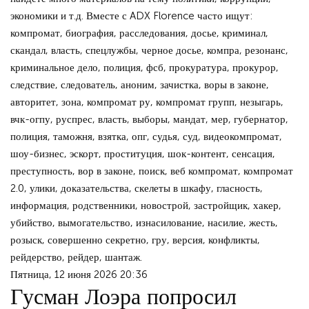
экономики и т.д. Вместе с ADX Florence часто ищут:
компромат, биография, расследования, досье, криминал,
скандал, власть, спецлужбы, черное досье, компра, резонанс,
криминальное дело, полиция, фсб, прокуратура, прокурор,
следствие, следователь, аноним, зачистка, воры в законе,
авторитет, зона, компромат ру, компромат групп, незыгарь,
вчк-огпу, руспрес, власть, выборы, мандат, мер, губернатор,
полиция, таможня, взятка, опг, судья, суд, видеокомпромат,
шоу-бизнес, эскорт, проституция, шок-контент, сенсация,
преступность, вор в законе, поиск, веб компромат, компромат
2.0, улики, доказательства, скелеты в шкафу, гласность,
информация, родственники, новострой, застройщик, хакер,
убийство, вымогательство, изнасилование, насилие, жесть,
розыск, совершенно секретно, гру, версия, конфликты,
рейдерство, рейдер, шантаж.
Пятница, 12 июня 2026 20:36
Гусман Лоэра попросил