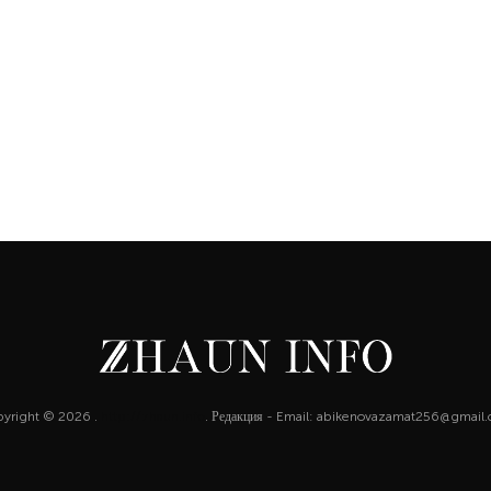
yright © 2026 .
http://zhaun.info
. Редакция - Email: abikenovazamat256@gmail