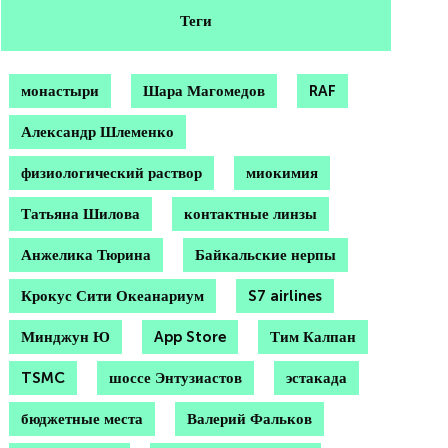
Теги
монастыри
Шара Магомедов
RAF
Александр Шлеменко
физиологический раствор
миокимия
Татьяна Шилова
контактные линзы
Анжелика Тюрина
Байкальские нерпы
Крокус Сити Океанариум
S7 airlines
Минджун Ю
App Store
Тим Калпан
TSMC
шоссе Энтузиастов
эстакада
бюджетные места
Валерий Фальков