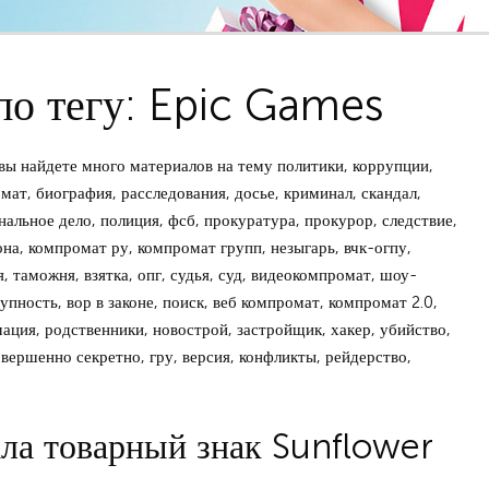
по тегу: Epic Games
ы найдете много материалов на тему политики, коррупции,
мат, биография, расследования, досье, криминал, скандал,
нальное дело, полиция, фсб, прокуратура, прокурор, следствие,
зона, компромат ру, компромат групп, незыгарь, вчк-огпу,
, таможня, взятка, опг, судья, суд, видеокомпромат, шоу-
упность, вор в законе, поиск, веб компромат, компромат 2.0,
мация, родственники, новострой, застройщик, хакер, убийство,
овершенно секретно, гру, версия, конфликты, рейдерство,
ла товарный знак Sunflower