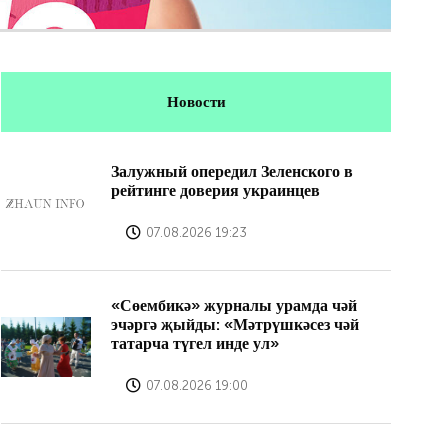
Новости
Залужный опередил Зеленского в
рейтинге доверия украинцев
07.08.2026 19:23
«Сөембикә» журналы урамда чәй
эчәргә җыйды: «Мәтрүшкәсез чәй
татарча түгел инде ул»
07.08.2026 19:00