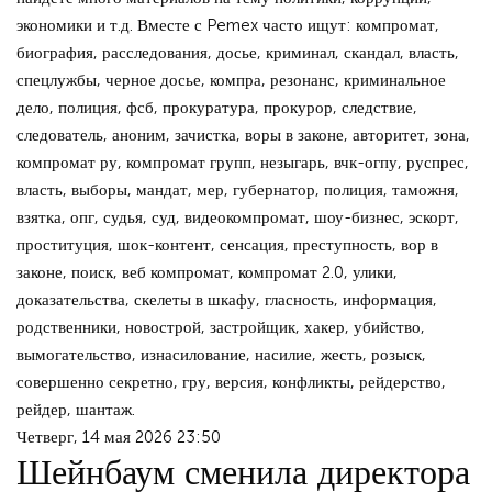
экономики и т.д. Вместе с Pemex часто ищут: компромат,
биография, расследования, досье, криминал, скандал, власть,
спецлужбы, черное досье, компра, резонанс, криминальное
дело, полиция, фсб, прокуратура, прокурор, следствие,
следователь, аноним, зачистка, воры в законе, авторитет, зона,
компромат ру, компромат групп, незыгарь, вчк-огпу, руспрес,
власть, выборы, мандат, мер, губернатор, полиция, таможня,
взятка, опг, судья, суд, видеокомпромат, шоу-бизнес, эскорт,
проституция, шок-контент, сенсация, преступность, вор в
законе, поиск, веб компромат, компромат 2.0, улики,
доказательства, скелеты в шкафу, гласность, информация,
родственники, новострой, застройщик, хакер, убийство,
вымогательство, изнасилование, насилие, жесть, розыск,
совершенно секретно, гру, версия, конфликты, рейдерство,
рейдер, шантаж.
Четверг, 14 мая 2026 23:50
Шейнбаум сменила директора