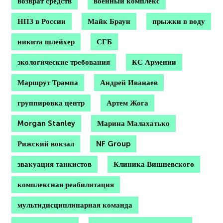
возврат средств
военный комплекс
НПЗ в России
Майк Браун
прыжки в воду
никита шлейхер
СГБ
экологические требования
КС Армении
Маршрут Трампа
Андрей Иванаев
группировка центр
Артем Жога
Morgan Stanley
Марина Малахатько
Рижский вокзал
NF Group
эвакуация танкистов
Клиника Вишневского
комплексная реабилитация
мультидисциплинарная команда