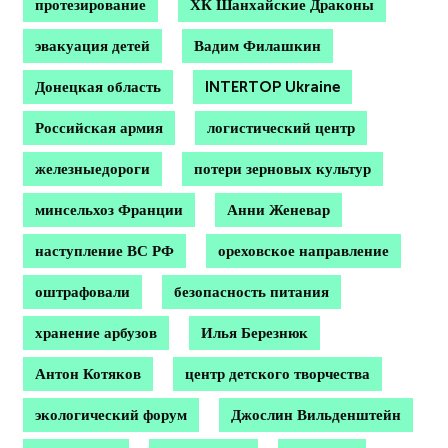
протезирование
ХК Шанхайские Драконы
эвакуация детей
Вадим Филашкин
Донецкая область
INTERTOP Ukraine
Российская армия
логистический центр
железныедороги
потери зерновых культур
минсельхоз Франции
Анни Женевар
наступление ВС РФ
ореховское направление
оштрафовали
безопасность питания
хранение арбузов
Илья Березнюк
Антон Котяков
центр детского творчества
экологический форум
Джослин Вильденштейн