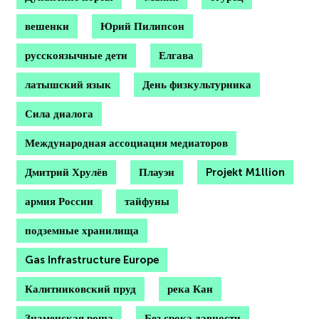
вешенки
Юрий Пилипсон
русскоязычные дети
Елгава
латышский язык
День физкультурника
Сила диалога
Международная ассоциация медиаторов
Дмитрий Хрулёв
Плауэн
Projekt M1llion
армия России
тайфуны
подземные хранилища
Gas Infrastructure Europe
Калитниковский пруд
река Кан
Знаменская роща
Без срока давности