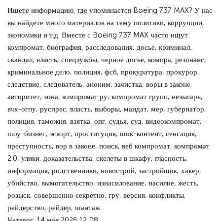
Ищете информацию, где упоминается Boeing 737 MAX? У нас
вы найдете много материалов на тему политики, коррупции,
экономики и т.д. Вместе с Boeing 737 MAX часто ищут:
компромат, биография, расследования, досье, криминал,
скандал, власть, спецлужбы, черное досье, компра, резонанс,
криминальное дело, полиция, фсб, прокуратура, прокурор,
следствие, следователь, аноним, зачистка, воры в законе,
авторитет, зона, компромат ру, компромат групп, незыгарь,
вчк-огпу, руспрес, власть, выборы, мандат, мер, губернатор,
полиция, таможня, взятка, опг, судья, суд, видеокомпромат,
шоу-бизнес, эскорт, проституция, шок-контент, сенсация,
преступность, вор в законе, поиск, веб компромат, компромат
2.0, улики, доказательства, скелеты в шкафу, гласность,
информация, родственники, новострой, застройщик, хакер,
убийство, вымогательство, изнасилование, насилие, жесть,
розыск, совершенно секретно, гру, версия, конфликты,
рейдерство, рейдер, шантаж.
Четверг, 14 мая 2026 12:08