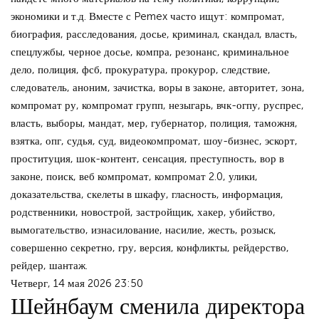
экономики и т.д. Вместе с Pemex часто ищут: компромат,
биография, расследования, досье, криминал, скандал, власть,
спецлужбы, черное досье, компра, резонанс, криминальное
дело, полиция, фсб, прокуратура, прокурор, следствие,
следователь, аноним, зачистка, воры в законе, авторитет, зона,
компромат ру, компромат групп, незыгарь, вчк-огпу, руспрес,
власть, выборы, мандат, мер, губернатор, полиция, таможня,
взятка, опг, судья, суд, видеокомпромат, шоу-бизнес, эскорт,
проституция, шок-контент, сенсация, преступность, вор в
законе, поиск, веб компромат, компромат 2.0, улики,
доказательства, скелеты в шкафу, гласность, информация,
родственники, новострой, застройщик, хакер, убийство,
вымогательство, изнасилование, насилие, жесть, розыск,
совершенно секретно, гру, версия, конфликты, рейдерство,
рейдер, шантаж.
Четверг, 14 мая 2026 23:50
Шейнбаум сменила директора