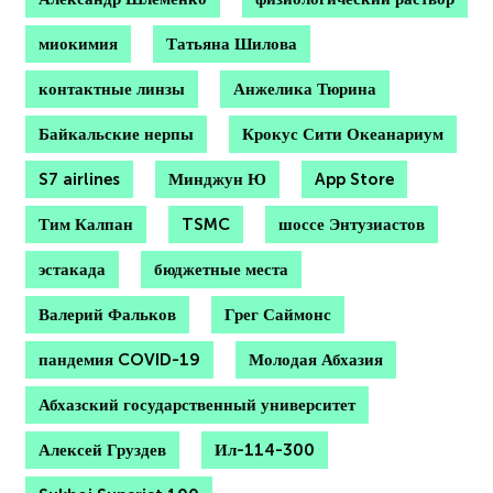
миокимия
Татьяна Шилова
контактные линзы
Анжелика Тюрина
Байкальские нерпы
Крокус Сити Океанариум
S7 airlines
Минджун Ю
App Store
Тим Калпан
TSMC
шоссе Энтузиастов
эстакада
бюджетные места
Валерий Фальков
Грег Саймонс
пандемия COVID-19
Молодая Абхазия
Абхазский государственный университет
Алексей Груздев
Ил-114-300