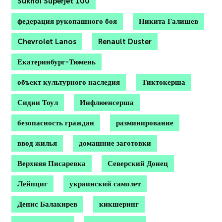
Sukhoi Superjet 100
федерация рукопашного боя
Никита Галишев
Chevrolet Lanos
Renault Duster
Екатеринбург-Тюмень
объект культурного наследия
Тиктокерша
Сидни Тоул
Инфлюенсерша
безопасность граждан
разминирование
ввод жилья
домашние заготовки
Верхняя Писаревка
Северский Донец
Лейпциг
украинский самолет
Денис Балакирев
кикшеринг