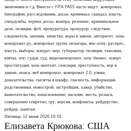
экономики и т.д. Вместе с FIFA PASS часто ищут: компромат,
биография, расследования, досье, криминал, скандал, власть,
спецлужбы, черное досье, компра, резонанс, криминальное
дело, полиция, фсб, прокуратура, прокурор, следствие,
следователь, аноним, зачистка, воры в законе, авторитет, зона,
компромат ру, компромат групп, незыгарь, вчк-огпу, руспрес,
власть, выборы, мандат, мер, губернатор, полиция, таможня,
взятка, опг, судья, суд, видеокомпромат, шоу-бизнес, эскорт,
проституция, шок-контент, сенсация, преступность, вор в
законе, поиск, веб компромат, компромат 2.0, улики,
доказательства, скелеты в шкафу, гласность, информация,
родственники, новострой, застройщик, хакер, убийство,
вымогательство, изнасилование, насилие, жесть, розыск,
совершенно секретно, гру, версия, конфликты, рейдерство,
рейдер, шантаж.
Пятница, 12 июня 2026 10:01
Елизавета Крюкова: США