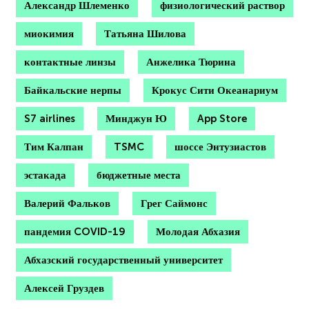
Александр Шлеменко
физиологический раствор
миокимия
Татьяна Шилова
контактные линзы
Анжелика Тюрина
Байкальские нерпы
Крокус Сити Океанариум
S7 airlines
Минджун Ю
App Store
Тим Калпан
TSMC
шоссе Энтузиастов
эстакада
бюджетные места
Валерий Фальков
Грег Саймонс
пандемия COVID-19
Молодая Абхазия
Абхазский государственный университет
Алексей Груздев