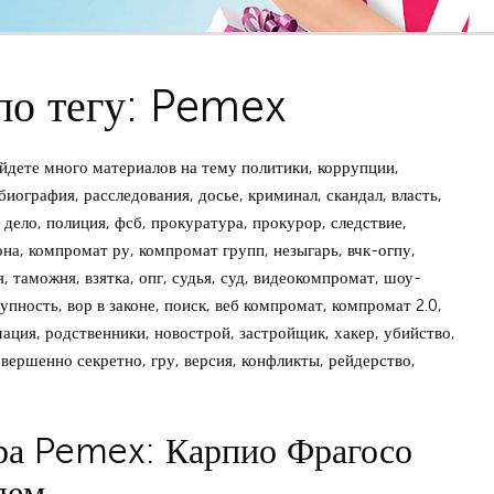
по тегу: Pemex
дете много материалов на тему политики, коррупции,
иография, расследования, досье, криминал, скандал, власть,
дело, полиция, фсб, прокуратура, прокурор, следствие,
зона, компромат ру, компромат групп, незыгарь, вчк-огпу,
, таможня, взятка, опг, судья, суд, видеокомпромат, шоу-
упность, вор в законе, поиск, веб компромат, компромат 2.0,
мация, родственники, новострой, застройщик, хакер, убийство,
овершенно секретно, гру, версия, конфликты, рейдерство,
ра Pemex: Карпио Фрагосо
лем