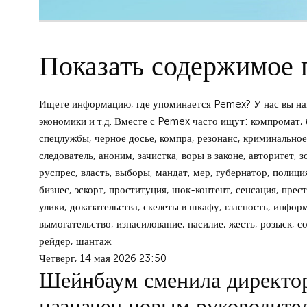
Показать содержимое 
Ищете информацию, где упоминается Pemex? У нас вы най
экономики и т.д. Вместе с Pemex часто ищут: компромат, б
спецлужбы, черное досье, компра, резонанс, криминальное 
следователь, аноним, зачистка, воры в законе, авторитет, 
руспрес, власть, выборы, мандат, мер, губернатор, полиция
бизнес, эскорт, проституция, шок-контент, сенсация, прест
улики, доказательства, скелеты в шкафу, гласность, инфор
вымогательство, изнасилование, насилие, жесть, розыск, с
рейдер, шантаж.
Четверг, 14 мая 2026 23:50
Шейнбаум сменила директо
назначен новым руководите