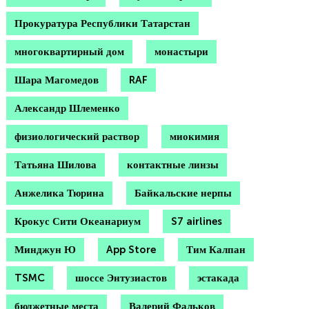
Прокуратура Республики Татарстан
многоквартирный дом
монастыри
Шара Магомедов
RAF
Александр Шлеменко
физиологический раствор
миокимия
Татьяна Шилова
контактные линзы
Анжелика Тюрина
Байкальские нерпы
Крокус Сити Океанариум
S7 airlines
Минджун Ю
App Store
Тим Калпан
TSMC
шоссе Энтузиастов
эстакада
бюджетные места
Валерий Фальков