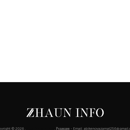
yright © 2026 .
http://zhaun.info
. Редакция - Email: abikenovazamat256@gmail